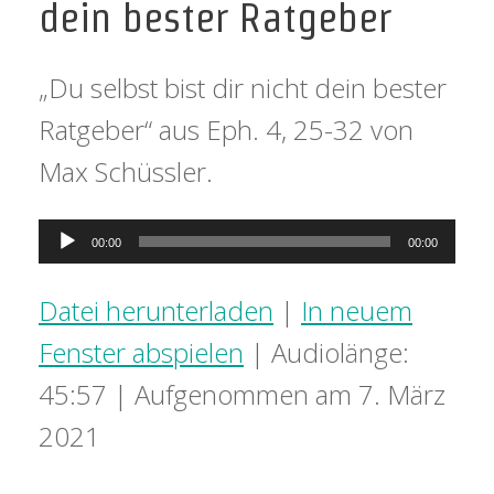
dein bester Ratgeber
„Du selbst bist dir nicht dein bester
Ratgeber“ aus Eph. 4, 25-32 von
Max Schüssler.
Audio-
00:00
00:00
Player
Datei herunterladen
|
In neuem
Fenster abspielen
|
Audiolänge:
45:57
|
Aufgenommen am 7. März
2021