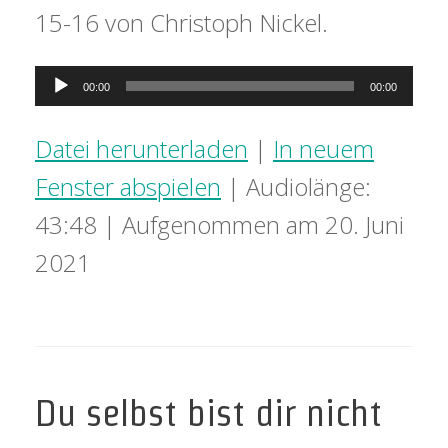
15-16 von Christoph Nickel.
Audio-
00:00
00:00
Player
Datei herunterladen
|
In neuem
Fenster abspielen
|
Audiolänge:
43:48
|
Aufgenommen am 20. Juni
2021
Du selbst bist dir nicht