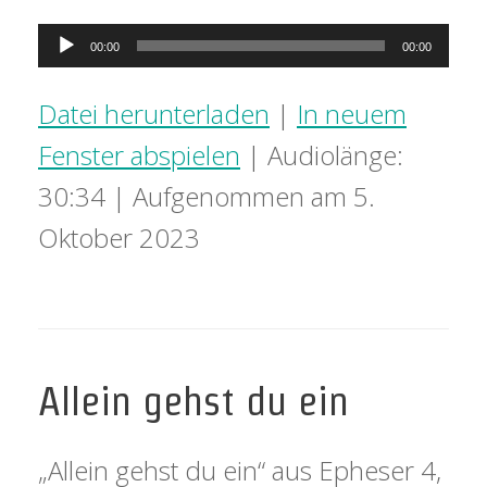
Audio-
00:00
00:00
Player
Datei herunterladen
|
In neuem
Fenster abspielen
|
Audiolänge:
30:34
|
Aufgenommen am 5.
Oktober 2023
Allein gehst du ein
„Allein gehst du ein“ aus Epheser 4,