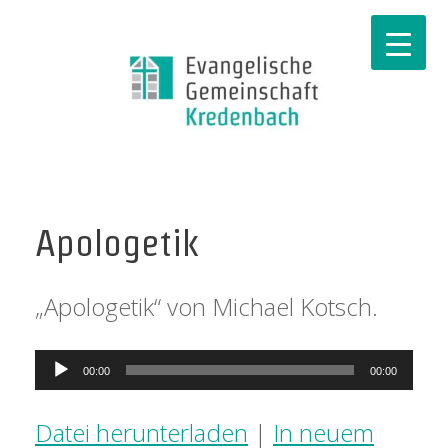
Apologetik
„Apologetik“ von Michael Kotsch.
Audio-
00:00
00:00
Player
Datei herunterladen
|
In neuem