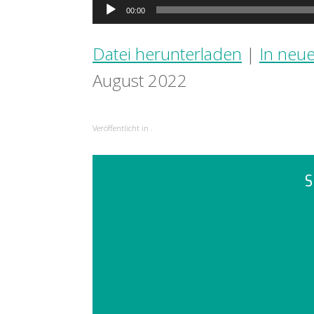
Audio-
00:00
Player
Datei herunterladen
|
In neu
August 2022
Veröffentlicht in .
S