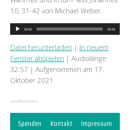
10, 31-42 von Michael Weber.
Audio-
00:00
00:00
Player
Datei herunterladen
|
In neuem
Fenster abspielen
|
Audiolänge:
32:57
|
Aufgenommen am 17.
Oktober 2021
Veröffentlicht in .
Spenden
Kontakt
Impressum