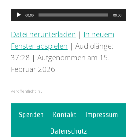
Audio-
00:00
00:00
Player
Datei herunterladen
|
In neuem
Fenster abspielen
|
Audiolänge:
37:28
|
Aufgenommen am 15.
Februar 2026
Veröffentlicht in .
Spenden
Kontakt
Impressum
Datenschutz