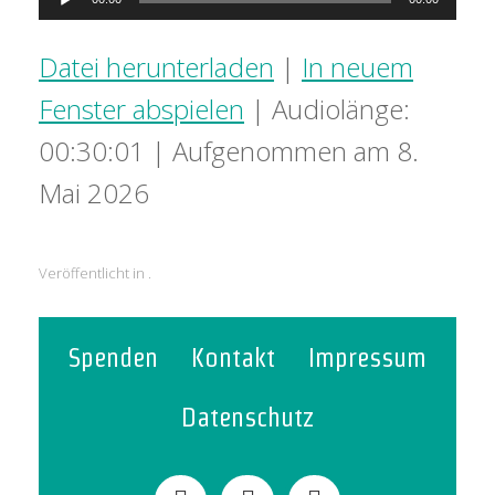
Player
Datei herunterladen
|
In neuem
Fenster abspielen
|
Audiolänge:
00:30:01
|
Aufgenommen am 8.
Mai 2026
Veröffentlicht in .
Spenden
Kontakt
Impressum
Datenschutz