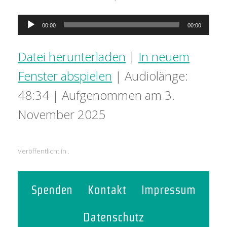
Audio-
00:00
00:00
Player
Datei herunterladen
|
In neuem
Fenster abspielen
|
Audiolänge:
48:34
|
Aufgenommen am 3.
November 2025
Veröffentlicht in .
Spenden
Kontakt
Impressum
Datenschutz