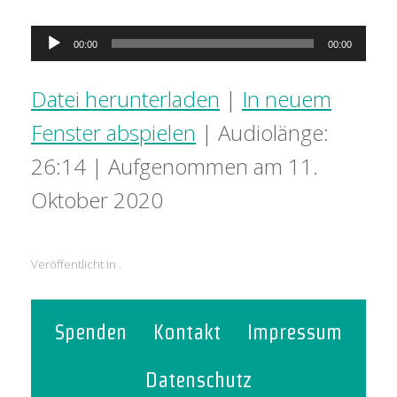
Audio-
00:00
00:00
Player
Datei herunterladen
|
In neuem
Fenster abspielen
|
Audiolänge:
26:14
|
Aufgenommen am 11.
Oktober 2020
Veröffentlicht in .
Spenden
Kontakt
Impressum
Datenschutz