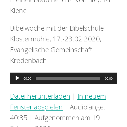
Kiene
Bibelwoche mit der Bibelschule
Klostermühle, 17.-23.02.2020,
Evangelische Gemeinschaft
Kredenbach
Audio-
00:00
00:00
Player
Datei herunterladen
|
In neuem
Fenster abspielen
|
Audiolänge:
40:35
|
Aufgenommen am 19.