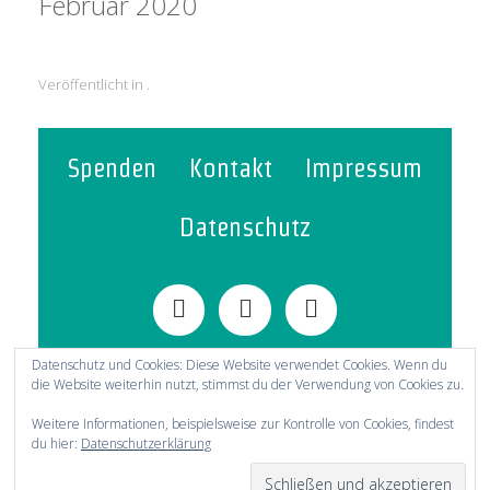
Februar 2020
Veröffentlicht in .
Spenden
Kontakt
Impressum
Datenschutz
Datenschutz und Cookies: Diese Website verwendet Cookies. Wenn du
die Website weiterhin nutzt, stimmst du der Verwendung von Cookies zu.
© 2021-2025 Evangelische Gemeinschaft
Weitere Informationen, beispielsweise zur Kontrolle von Cookies, findest
Kredenbach
du hier:
Datenschutzerklärung