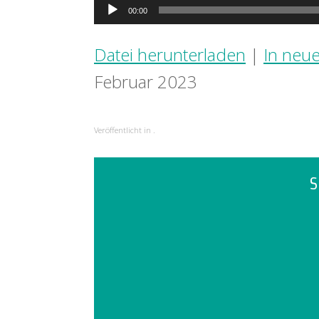
Audio-
00:00
Player
Datei herunterladen
|
In neu
Februar 2023
Veröffentlicht in .
S