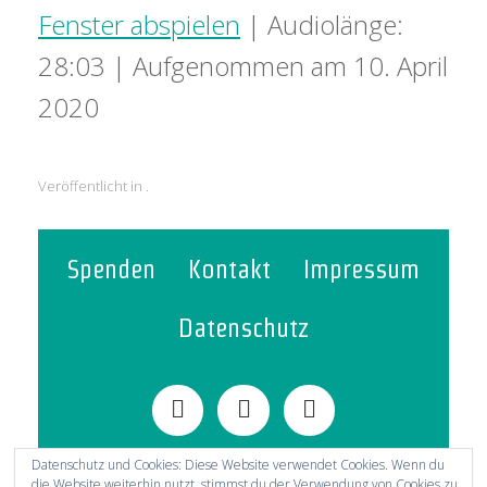
Fenster abspielen
|
Audiolänge:
28:03
|
Aufgenommen am 10. April
2020
Veröffentlicht in .
Spenden
Kontakt
Impressum
Datenschutz
Datenschutz und Cookies: Diese Website verwendet Cookies. Wenn du
die Website weiterhin nutzt, stimmst du der Verwendung von Cookies zu.