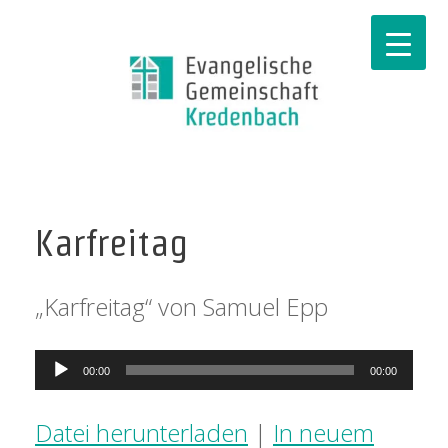
Karfreitag
„Karfreitag“ von Samuel Epp
Audio-
00:00
00:00
Player
Datei herunterladen
|
In neuem