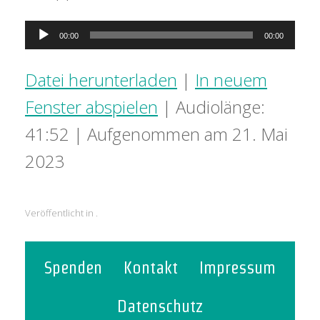
Audio-
00:00
00:00
Player
Datei herunterladen
|
In neuem
Fenster abspielen
|
Audiolänge:
41:52
|
Aufgenommen am 21. Mai
2023
Veröffentlicht in .
Spenden
Kontakt
Impressum
Datenschutz