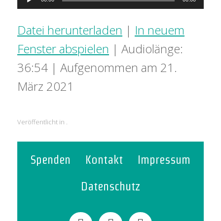
Player
Datei herunterladen
|
In neuem
Fenster abspielen
|
Audiolänge:
36:54
|
Aufgenommen am 21.
März 2021
Veröffentlicht in .
Spenden
Kontakt
Impressum
Datenschutz