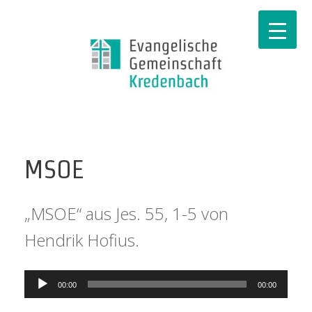
MSOE
„MSOE“ aus Jes. 55, 1-5 von
Hendrik Hofius.
Audio-
00:00
00:00
Player