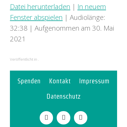
Datei herunterladen
|
In neuem
Fenster abspielen
|
Audiolänge:
32:38
|
Aufgenommen am 30. Mai
2021
Veröffentlicht in .
Spenden
Kontakt
Impressum
Datenschutz