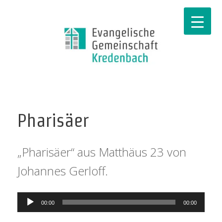
Pharisäer
„Pharisäer“ aus Matthäus 23 von
Johannes Gerloff.
Audio-
00:00
00:00
Player