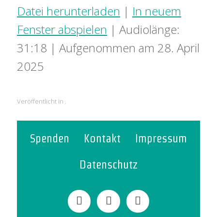
Datei herunterladen
|
In neuem
Fenster abspielen
|
Audiolänge:
31:18
|
Aufgenommen am 28. April
2025
Veröffentlicht in .
Spenden
Kontakt
Impressum
Datenschutz