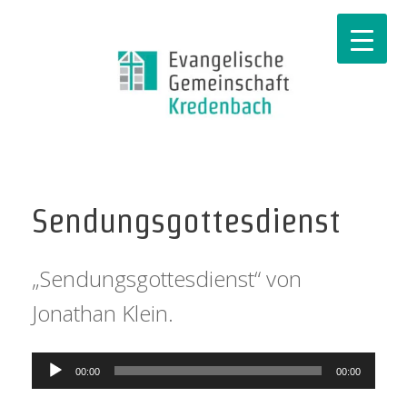
Sendungsgottesdienst
„Sendungsgottesdienst“ von
Jonathan Klein.
Audio-
00:00
00:00
Player