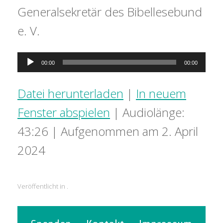
Generalsekretär des Bibellesebund
e. V.
Audio-
00:00
00:00
Player
Datei herunterladen
|
In neuem
Fenster abspielen
|
Audiolänge:
43:26
|
Aufgenommen am 2. April
2024
Veröffentlicht in .