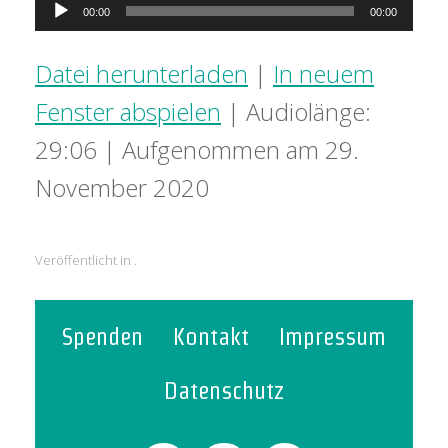
Audio-
00:00
00:00
Player
Datei herunterladen
|
In neuem
Fenster abspielen
|
Audiolänge:
29:06
|
Aufgenommen am 29.
November 2020
Veröffentlicht in .
Spenden
Kontakt
Impressum
Datenschutz