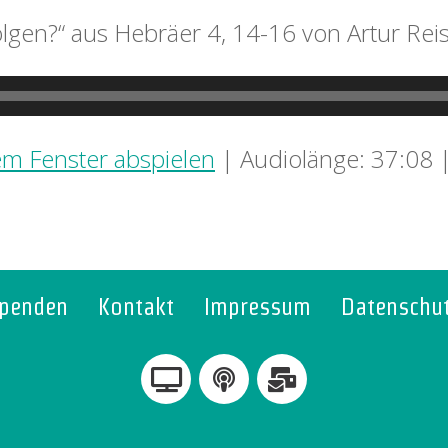
olgen?“ aus Hebräer 4, 14-16 von Artur Rei
em Fenster abspielen
|
Audiolänge: 37:08
penden
Kontakt
Impressum
Datenschu