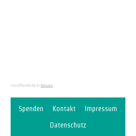
Doch Jesus gab ihnen zur Antwort:
„Ich sage euch: Wenn sie schweigen,
werden die Steine schreien!“
– Lukas 19,40
Veröffentlicht in
Neues
.
Spenden
Kontakt
Impressum
Datenschutz