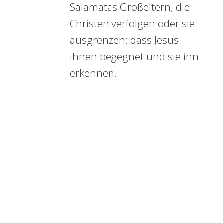
Salamatas Großeltern, die
Christen verfolgen oder sie
ausgrenzen: dass Jesus
ihnen begegnet und sie ihn
erkennen.
Doch Jesus gab ihnen zur Antwort:
„Ich sage euch: Wenn sie schweigen,
werden die Steine schreien!“
– Lukas 19,40