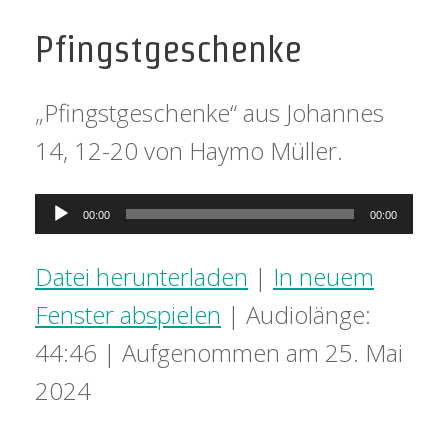
Pfingstgeschenke
„Pfingstgeschenke“ aus Johannes
14, 12-20 von Haymo Müller.
Audio-
00:00
00:00
Player
Datei herunterladen
|
In neuem
Fenster abspielen
|
Audiolänge:
44:46
|
Aufgenommen am 25. Mai
2024