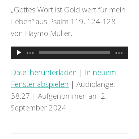
„Gottes Wort ist Gold wert für mein
Leben“ aus Psalm 119, 124-128
von Haymo Müller.
Audio-
00:00
00:00
Player
Datei herunterladen
|
In neuem
Fenster abspielen
|
Audiolänge:
38:27
|
Aufgenommen am 2.
September 2024