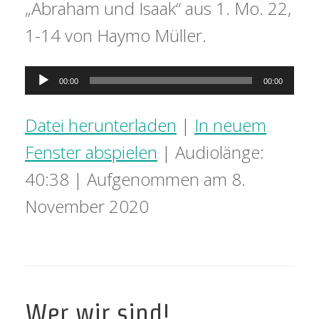
„Abraham und Isaak“ aus 1. Mo. 22,
1-14 von Haymo Müller.
Audio-
00:00
00:00
Player
Datei herunterladen
|
In neuem
Fenster abspielen
|
Audiolänge:
40:38
|
Aufgenommen am 8.
November 2020
Wer wir sind!