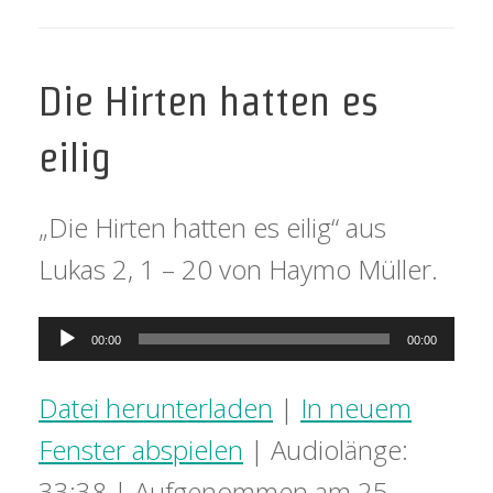
Die Hirten hatten es
eilig
„Die Hirten hatten es eilig“ aus
Lukas 2, 1 – 20 von Haymo Müller.
Audio-
00:00
00:00
Player
Datei herunterladen
|
In neuem
Fenster abspielen
|
Audiolänge:
33:38
|
Aufgenommen am 25.