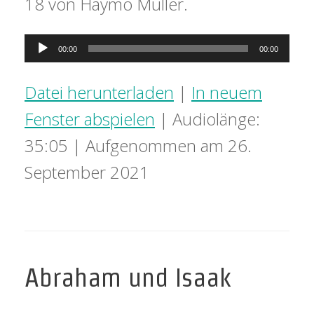
18 von Haymo Müller.
Audio-
00:00
00:00
Player
Datei herunterladen
|
In neuem
Fenster abspielen
|
Audiolänge:
35:05
|
Aufgenommen am 26.
September 2021
Abraham und Isaak