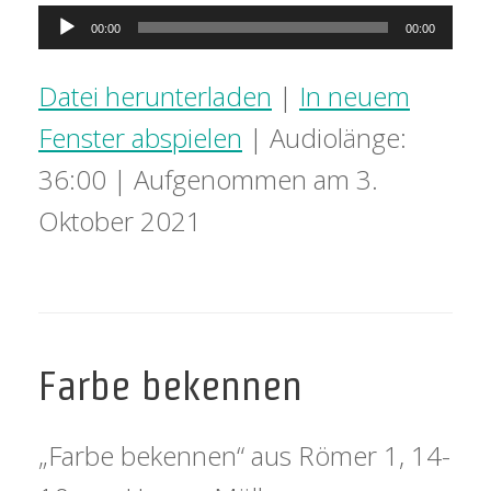
Audio-
00:00
00:00
Player
Datei herunterladen
|
In neuem
Fenster abspielen
|
Audiolänge:
36:00
|
Aufgenommen am 3.
Oktober 2021
Farbe bekennen
„Farbe bekennen“ aus Römer 1, 14-