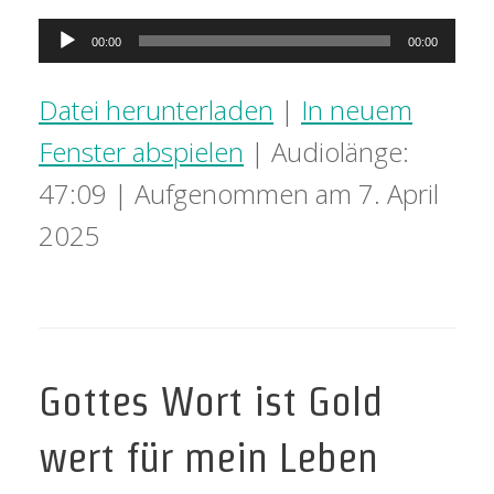
Audio-
00:00
00:00
Player
Datei herunterladen
|
In neuem
Fenster abspielen
|
Audiolänge:
47:09
|
Aufgenommen am 7. April
2025
Gottes Wort ist Gold
wert für mein Leben