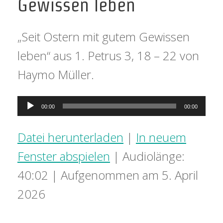
Gewissen leben
„Seit Ostern mit gutem Gewissen
leben“ aus 1. Petrus 3, 18 – 22 von
Haymo Müller.
Audio-
00:00
00:00
Player
Datei herunterladen
|
In neuem
Fenster abspielen
|
Audiolänge:
40:02
|
Aufgenommen am 5. April
2026