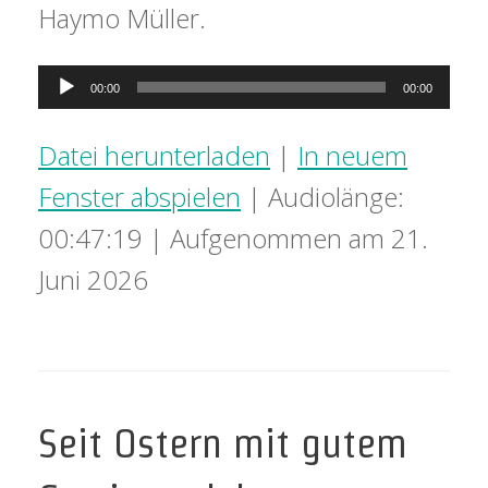
Haymo Müller.
Audio-
00:00
00:00
Player
Datei herunterladen
|
In neuem
Fenster abspielen
|
Audiolänge:
00:47:19
|
Aufgenommen am 21.
Juni 2026
Seit Ostern mit gutem