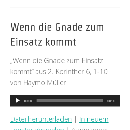
Wenn die Gnade zum
Einsatz kommt
„Wenn die Gnade zum Einsatz
kommt“ aus 2. Korinther 6, 1-10
von Haymo Müller.
Audio-
00:00
00:00
Player
Datei herunterladen
|
In neuem
Fenster abspielen
|
Audiolänge: