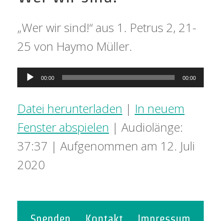
„Wer wir sind!“ aus 1. Petrus 2, 21-
25 von Haymo Müller.
Audio-
00:00
00:00
Player
Datei herunterladen
|
In neuem
Fenster abspielen
|
Audiolänge:
37:37
|
Aufgenommen am 12. Juli
2020
Spenden
Kontakt
Impressum