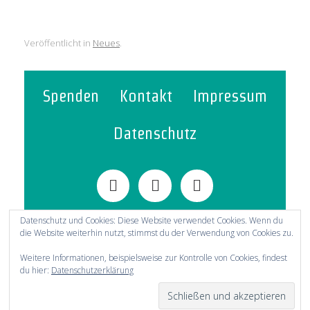
Veröffentlicht in
Neues
.
Spenden
Kontakt
Impressum
Datenschutz
Datenschutz und Cookies: Diese Website verwendet Cookies. Wenn du
die Website weiterhin nutzt, stimmst du der Verwendung von Cookies zu.
© 2021-2025 Evangelische Gemeinschaft
Weitere Informationen, beispielsweise zur Kontrolle von Cookies, findest
Kredenbach
du hier:
Datenschutzerklärung