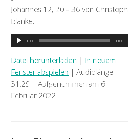
Johannes 12, 20 – 36 von Christoph
Blanke.
Audio-
00:00
00:00
Player
Datei herunterladen
|
In neuem
Fenster abspielen
|
Audiolänge:
31:29
|
Aufgenommen am 6.
Februar 2022