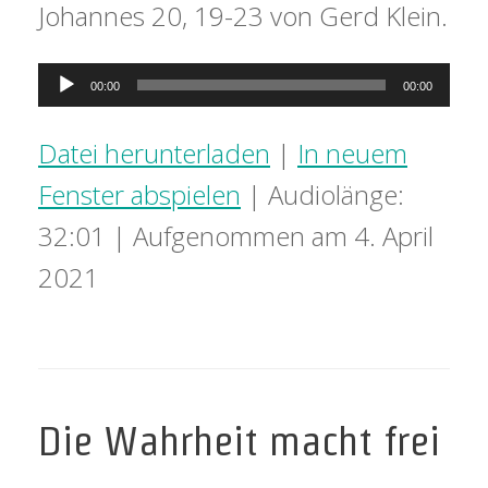
Johannes 20, 19-23 von Gerd Klein.
Audio-
00:00
00:00
Player
Datei herunterladen
|
In neuem
Fenster abspielen
|
Audiolänge:
32:01
|
Aufgenommen am 4. April
2021
Die Wahrheit macht frei