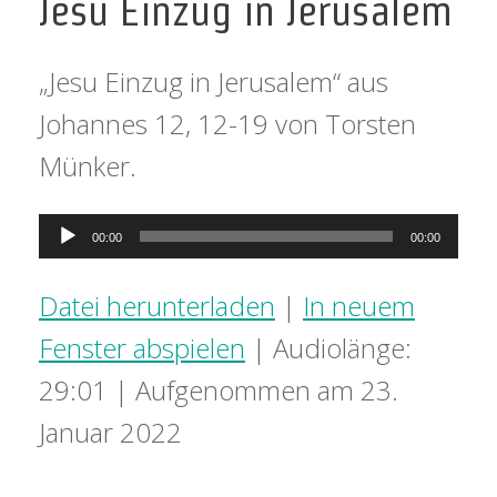
Jesu Einzug in Jerusalem
„Jesu Einzug in Jerusalem“ aus
Johannes 12, 12-19 von Torsten
Münker.
Audio-
00:00
00:00
Player
Datei herunterladen
|
In neuem
Fenster abspielen
|
Audiolänge:
29:01
|
Aufgenommen am 23.
Januar 2022