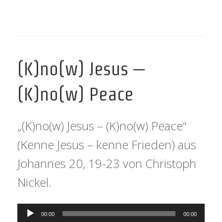
(K)no(w) Jesus –
(K)no(w) Peace
„(K)no(w) Jesus – (K)no(w) Peace“
(Kenne Jesus – kenne Frieden) aus
Johannes 20, 19-23 von Christoph
Nickel.
Audio-
00:00
00:00