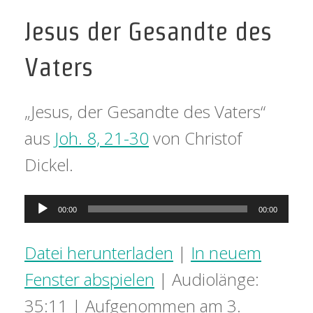
Jesus der Gesandte des
Vaters
„Jesus, der Gesandte des Vaters“
aus
Joh. 8, 21-30
von Christof
Dickel.
Audio-
00:00
00:00
Player
Datei herunterladen
|
In neuem
Fenster abspielen
|
Audiolänge:
35:11
|
Aufgenommen am 3.