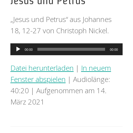
Jesus und Petrus
„Jesus und Petrus“ aus Johannes
18, 12-27 von Christoph Nickel.
Audio-
00:00
00:00
Player
Datei herunterladen
|
In neuem
Fenster abspielen
|
Audiolänge:
40:20
|
Aufgenommen am 14.
März 2021