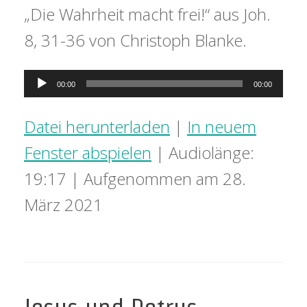
„Die Wahrheit macht frei!“ aus Joh.
8, 31-36 von Christoph Blanke.
Audio-
00:00
00:00
Player
Datei herunterladen
|
In neuem
Fenster abspielen
|
Audiolänge:
19:17
|
Aufgenommen am 28.
März 2021