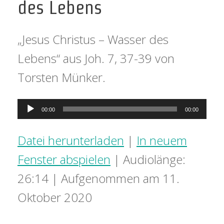
des Lebens
„Jesus Christus – Wasser des
Lebens“ aus Joh. 7, 37-39 von
Torsten Münker.
Audio-
00:00
00:00
Player
Datei herunterladen
|
In neuem
Fenster abspielen
|
Audiolänge:
26:14
|
Aufgenommen am 11.
Oktober 2020