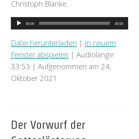
Christoph Blanke.
Audio-
00:00
00:00
Player
Datei herunterladen
|
In neuem
Fenster abspielen
|
Audiolänge:
33:53
|
Aufgenommen am 24.
Oktober 2021
Der Vorwurf der