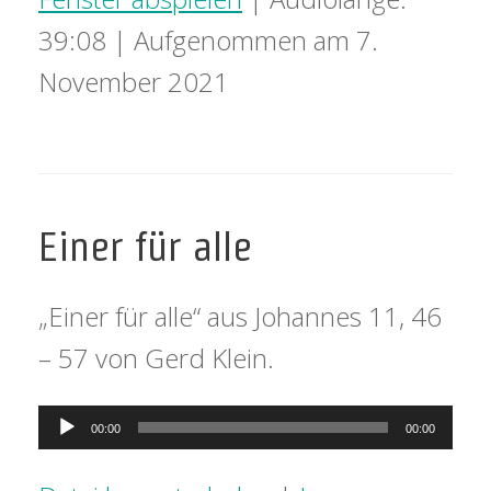
39:08
|
Aufgenommen am 7.
November 2021
Einer für alle
„Einer für alle“ aus Johannes 11, 46
– 57 von Gerd Klein.
Audio-
00:00
00:00
Player