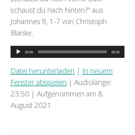
schaust du nach hinten?“ aus
Johannes 9, 1-7 von Christoph
Blanke.
Audio-
00:00
00:00
Player
Datei herunterladen
|
In neuem
Fenster abspielen
|
Audiolänge:
23:50
|
Aufgenommen am 8.
August 2021