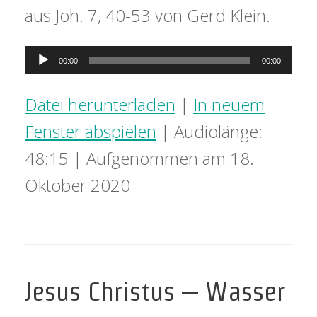
aus Joh. 7, 40-53 von Gerd Klein.
Audio-
00:00
00:00
Player
Datei herunterladen
|
In neuem
Fenster abspielen
|
Audiolänge:
48:15
|
Aufgenommen am 18.
Oktober 2020
Jesus Christus – Wasser