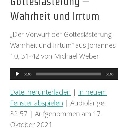
Gotteslästerung –
Wahrheit und Irrtum
„Der Vorwurf der Gotteslästerung –
Wahrheit und Irrtum“ aus Johannes
10, 31-42 von Michael Weber.
Audio-
00:00
00:00
Player
Datei herunterladen
|
In neuem
Fenster abspielen
|
Audiolänge:
32:57
|
Aufgenommen am 17.
Oktober 2021