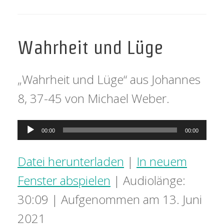
Wahrheit und Lüge
„Wahrheit und Lüge“ aus Johannes
8, 37-45 von Michael Weber.
Audio-
00:00
00:00
Player
Datei herunterladen
|
In neuem
Fenster abspielen
|
Audiolänge:
30:09
|
Aufgenommen am 13. Juni
2021