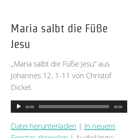
Maria salbt die Füße
Jesu
„Maria salbt die Füße Jesu“ aus
Johannes 12, 1-11 von Christof
Dickel.
Audio-
00:00
00:00
Player
Datei herunterladen
|
In neuem
Fenster abspielen
|
Audiolänge: