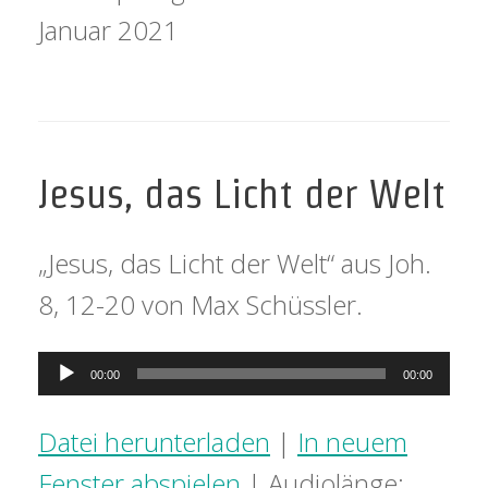
Januar 2021
Jesus, das Licht der Welt
„Jesus, das Licht der Welt“ aus Joh.
8, 12-20 von Max Schüssler.
Audio-
00:00
00:00
Player
Datei herunterladen
|
In neuem
Fenster abspielen
|
Audiolänge: