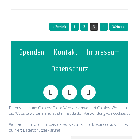
Beitragsnavigation
« Zurück
1
2
3
4
Weiter »
Spenden
Kontakt
Impressum
Datenschutz
Datenschutz und Cookies: Diese Website verwendet Cookies. Wenn du
die Website weiterhin nutzt, stimmst du der Verwendung von Cookies zu.
© 2021-2025 Evangelische Gemeinschaft
Weitere Informationen, beispielsweise zur Kontrolle von Cookies, findest
Kredenbach
du hier:
Datenschutzerklärung