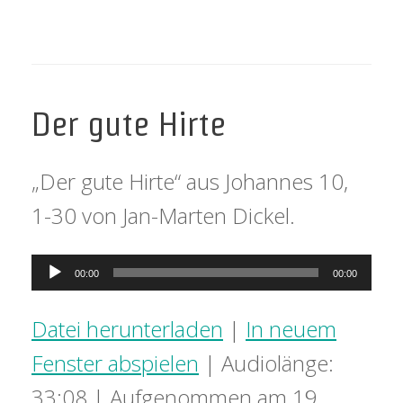
Der gute Hirte
„Der gute Hirte“ aus Johannes 10,
1-30 von Jan-Marten Dickel.
Audio-
00:00
00:00
Player
Datei herunterladen
|
In neuem
Fenster abspielen
|
Audiolänge:
33:08
|
Aufgenommen am 19.