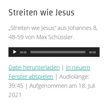
Streiten wie Jesus
„Streiten wie Jesus“ aus Johannes 8,
48-59 von Max Schüssler.
Audio-
00:00
00:00
Player
Datei herunterladen
|
In neuem
Fenster abspielen
|
Audiolänge:
39:45
|
Aufgenommen am 18. Juli
2021